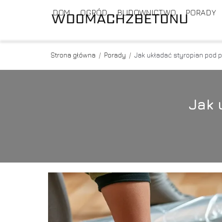
DOM
OGRÓD
BUDOWNICTWO
PORADY
Strona główna
/
Porady
/
Jak układać styropian pod
Jak 