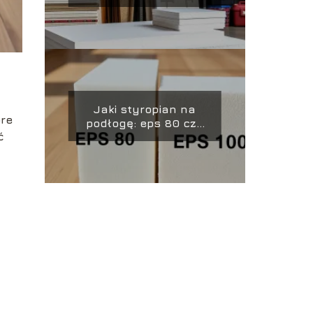
Jaki styropian na
óre
podłogę: eps 80 czy
ć
100?