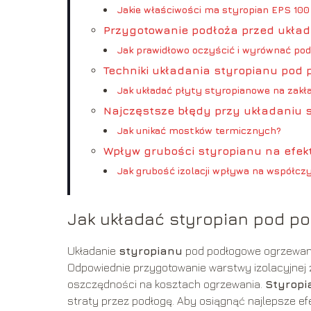
Jakie właściwości ma styropian EPS 100
Przygotowanie podłoża przed ukła
Jak prawidłowo oczyścić i wyrównać pod
Techniki układania styropianu pod
Jak układać płyty styropianowe na zakł
Najczęstsze błędy przy układaniu 
Jak unikać mostków termicznych?
Wpływ grubości styropianu na efe
Jak grubość izolacji wpływa na współcz
Jak układać styropian pod p
Układanie
styropianu
pod podłogowe ogrzewanie
Odpowiednie przygotowanie warstwy izolacyjnej z
oszczędności na kosztach ogrzewania.
Styropi
straty przez podłogę. Aby osiągnąć najlepsze ef