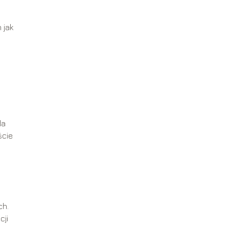
 jak
da
ście
ch.
cji