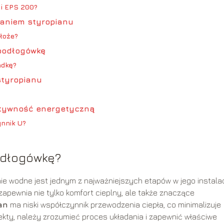
 i EPS 200?
daniem styropianu
łoże?
 podłogówkę
adkę?
styropianu
ktywność energetyczną
ynnik U?
odłogówkę?
 wodne jest jednym z najważniejszych etapów w jego instalacj
apewnia nie tylko komfort cieplny, ale także znaczące
an
ma niski współczynnik przewodzenia ciepła, co minimalizuje
ekty, należy zrozumieć proces układania i zapewnić właściwe