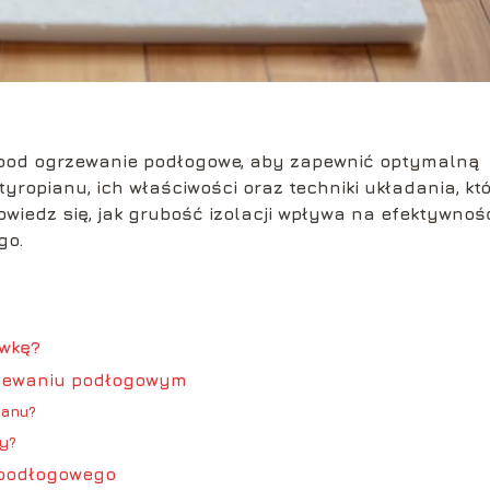
n pod ogrzewanie podłogowe, aby zapewnić optymalną
tyropianu, ich właściwości oraz techniki układania, kt
iedz się, jak grubość izolacji wpływa na efektywnoś
go.
ówkę?
grzewaniu podłogowym
ianu?
ny?
 podłogowego