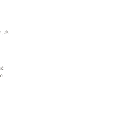
 jak
ść
ić