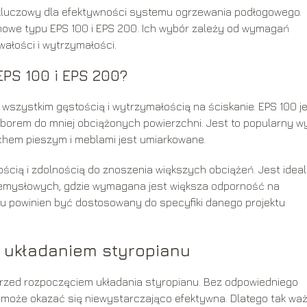
kluczowy dla efektywności systemu ogrzewania podłogowego.
nowe typu EPS 100 i EPS 200. Ich wybór zależy od wymagań
ałości i wytrzymałości.
PS 100 i EPS 200?
 wszystkim gęstością i wytrzymałością na ściskanie. EPS 100 j
yborem do mniej obciążonych powierzchni. Jest to popularny w
chem pieszym i meblami jest umiarkowane.
ścią i zdolnością do znoszenia większych obciążeń. Jest idea
emysłowych, gdzie wymagana jest większa odporność na
u powinien być dostosowany do specyfiki danego projektu
 układaniem styropianu
przed rozpoczęciem układania styropianu. Bez odpowiedniego
a może okazać się niewystarczająco efektywna. Dlatego tak wa