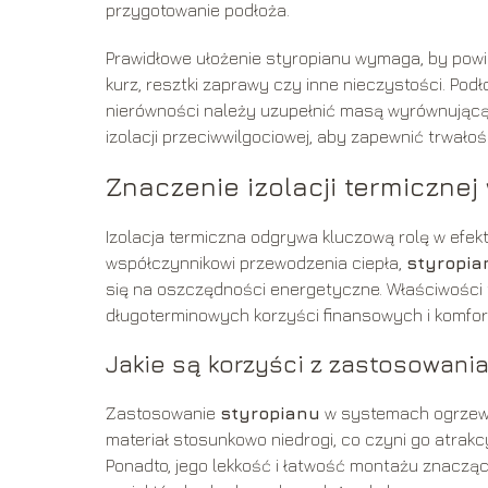
przygotowanie podłoża.
Prawidłowe ułożenie styropianu wymaga, by powi
kurz, resztki zaprawy czy inne nieczystości. Pod
nierówności należy uzupełnić masą wyrównującą
izolacji przeciwwilgociowej, aby zapewnić trwałość
Znaczenie izolacji termiczn
Izolacja termiczna odgrywa kluczową rolę w efe
współczynnikowi przewodzenia ciepła,
styropia
się na oszczędności energetyczne. Właściwości 
długoterminowych korzyści finansowych i komfor
Jakie są korzyści z zastosowani
Zastosowanie
styropianu
w systemach ogrzewan
materiał stosunkowo niedrogi, co czyni go atra
Ponadto, jego lekkość i łatwość montażu znacząco 