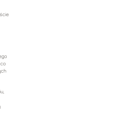
ście
ego
 co
ych
u,
ą