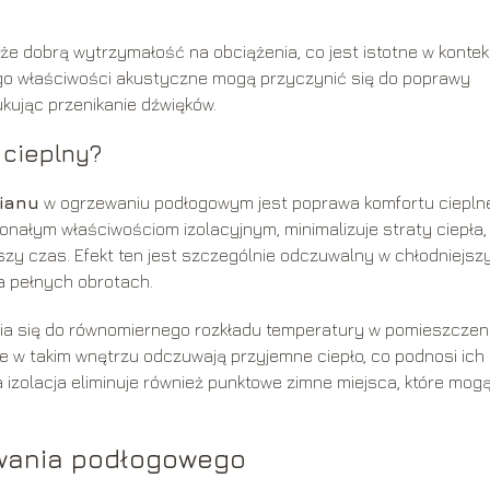
e dobrą wytrzymałość na obciążenia, co jest istotne w kontek
jego właściwości akustyczne mogą przyczynić się do poprawy
ując przenikanie dźwięków.
 cieplny?
ianu
w ogrzewaniu podłogowym jest poprawa komfortu ciepln
onałym właściwościom izolacyjnym, minimalizuje straty ciepła,
szy czas. Efekt ten jest szczególnie odczuwalny w chłodniejsz
a pełnych obrotach.
nia się do równomiernego rozkładu temperatury w pomieszczeni
e w takim wnętrzu odczuwają przyjemne ciepło, co podnosi ich
 izolacja eliminuje również punktowe zimne miejsca, które mog
ewania podłogowego