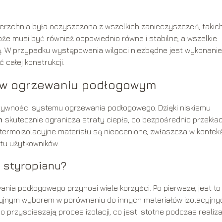
erzchnia była oczyszczona z wszelkich zanieczyszczeń, takich
łoże musi być również odpowiednio równe i stabilne, a wszelkie
. W przypadku występowania wilgoci niezbędne jest wykonanie
 całej konstrukcji.
ej w ogrzewaniu podłogowym
ktywności systemu ogrzewania podłogowego. Dzięki niskiemu
n
skutecznie ogranicza straty ciepła, co bezpośrednio przekła
termoizolacyjne materiału są nieocenione, zwłaszcza w kontek
tu użytkowników.
a styropianu?
ia podłogowego przynosi wiele korzyści. Po pierwsze, jest to
kcyjnym wyborem w porównaniu do innych materiałów izolacyjny
przyspieszają proces izolacji, co jest istotne podczas realiza