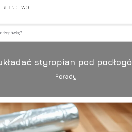
ROLNICTWO
 podłogówkę?
układać styropian pod podłog
Porady