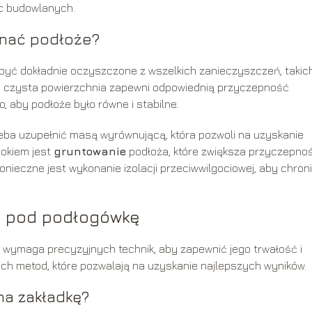
ac budowlanych.
wnać podłoże?
yć dokładnie oczyszczone z wszelkich zanieczyszczeń, takich
lko czysta powierzchnia zapewni odpowiednią przyczepność
, aby podłoże było równe i stabilne.
zeba uzupełnić masą wyrównującą, która pozwoli na uzyskanie
rokiem jest
gruntowanie
podłoża, które zwiększa przyczepno
nieczne jest wykonanie izolacji przeciwwilgociowej, aby chron
nu pod podłogówkę
wymaga precyzyjnych technik, aby zapewnić jego trwałość i
nych metod, które pozwalają na uzyskanie najlepszych wyników.
na zakładkę?